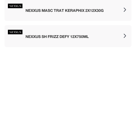
NEXXUS MASC TRAT KERAPHIX 2X12X30G
NEXXUS SH FRIZZ DEFY 12X750ML
NEXXUS MASQUE NUTRITI REPLENISHING4X190G
Shampoo para cabelos danificados. Nexxus
Emergencée Emergencée Colágeno Marinho e
Proteína Elastina 250 ML
Condicionador Nexxus Frizz Defy 250ml