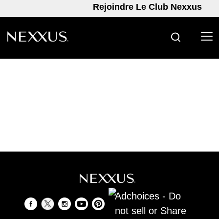
Rejoindre Le Club Nexxus
RECHERC
Skip to content
Adchoices - Do
not sell or Share