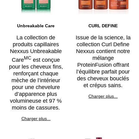
Unbreakable Care
CURL DEFINE
La collection de
Issue de la science, la
produits capillaires
collection Curl Define
Nexxus Unbreakable
Nexxus contient notre
mélange
MC
Care
est conçue
ProteinFusion offrant
pour les cheveux fins,
l’équilibre parfait pour
renforçant chaque
des cheveux bouclés
mèche de l’intérieur
et crépus sains.
pour une chevelure
d’apparence plus
Discover more about CU
Charger plus...
volumineuse et 97 %
moins de cassures.
Discover more about Unbreakable Care
Charger plus...