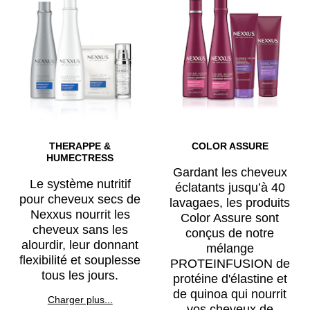
THERAPPE &
COLOR ASSURE
HUMECTRESS
Gardant les cheveux
Le système nutritif
éclatants jusqu’à 40
pour cheveux secs de
lavagaes, les produits
Nexxus nourrit les
Color Assure sont
cheveux sans les
conçus de notre
alourdir, leur donnant
mélange
flexibilité et souplesse
PROTEINFUSION de
tous les jours.
protéine d'élastine et
de quinoa qui nourrit
Discover more about THERAPPE & HUMECTRESS
Charger plus...
vos cheveux de