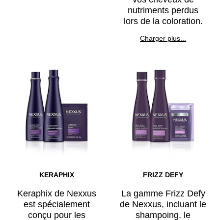
nutriments perdus
lors de la coloration.
Discover more about C
Charger plus...
KERAPHIX
FRIZZ DEFY
Keraphix de Nexxus
La gamme Frizz Defy
est spécialement
de Nexxus, incluant le
conçu pour les
shampoing, le