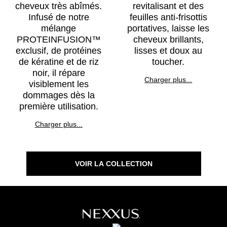
cheveux très abîmés.
revitalisant et des
Infusé de notre
feuilles anti-frisottis
mélange
portatives, laisse les
PROTEINFUSION™
cheveux brillants,
exclusif, de protéines
lisses et doux au
de kératine et de riz
toucher.
noir, il répare
Discover more about FR
Charger plus...
visiblement les
dommages dès la
première utilisation.
Discover more about KERAPHIX
Charger plus...
VOIR LA COLLECTION